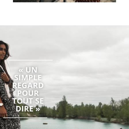
« UN
SIMPLE
REGARD
POUR
TOUT SE
DIRE »