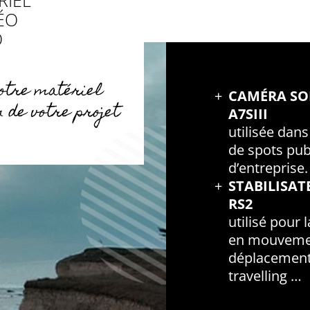
RIEL
ÉO
O
otre matériel
CAMÉRA SON
n de votre projet
A7SIII
utilisée dans
de spots pub
d’entreprise.
STABILISA
RS2
utilisé pour 
en mouveme
déplacement 
travelling …