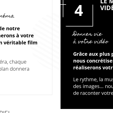
LE 
4
VID
inéma
de notre
Donner vie
erons à votre
à votre vidéo
n véritable film
Grâce aux plus p
nous concrétise
éra, chaque
réaliserons votr
plan donnera
Le rythme, la mu
des images… nou
de raconter votre