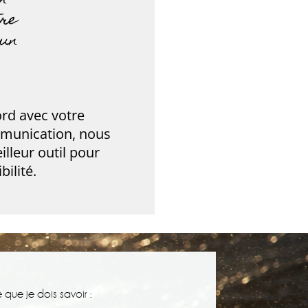
n
tre
 un
rd avec votre
mmunication, nous
illeur outil pour
bilité.
 que je dois savoir :