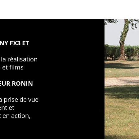
Y FX3 ET
 la réalisation
 et films
TEUR RONIN
la prise de vue
nt et
en action,