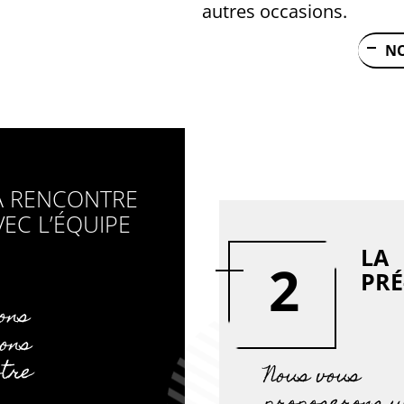
autres occasions.
N
A RENCONTRE
VEC L’ÉQUIPE
LA
2
PRÉ
ons
sons
otre
Nous vous