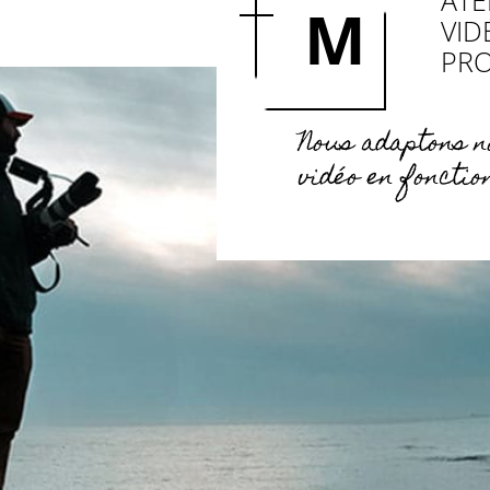
ATÉ
M
VID
PR
Nous adaptons n
vidéo en fonctio