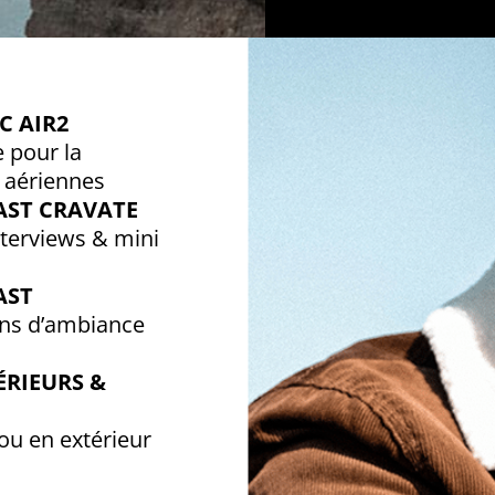
C AIR2
e pour la
 aériennes
ST CRAVATE
nterviews & mini
AST
sons d’ambiance
ÉRIEURS &
 ou en extérieur