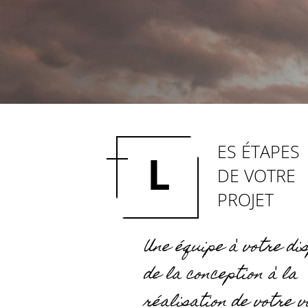
accueil
>
projet vidéo : les étapes
ES ÉTAPES
L
DE VOTRE
PROJET
Une équipe à votre dis
de la conception à la
réalisation de votre v