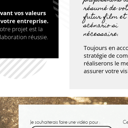
proposerons u
résumé de vo
vant vos valeurs
futur film et
 votre entreprise.
scénario si
tre projet est la
nécessaire.
laboration réussie.
Toujours en acco
stratégie de co
réaliserons le me
assurer votre visi
Je souhaiterais faire une vidéo pour :
Ce