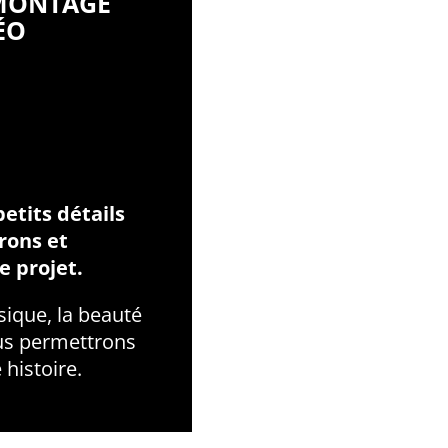
MONTAGE
ÉO
etits détails
rons et
e projet.
sique, la beauté
s permettrons
 histoire.