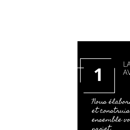
L
1
A
Nous élabor
et construi
ensemble v
projet.