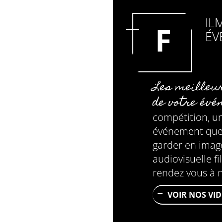
IL
F
ÉV
Les meilleu
de votre év
compétition, un
événement que
garder en imag
audiovisuelle f
rendez vous à n
VOIR NOS VI