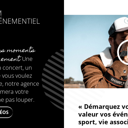
M
ÉNEMENTIEL
rs moments
énement
Une
 concert, un
 vous voulez
e, notre agence
ilmera votre
e pas louper.
« Démarquez vo
DÉOS
valeur vos évén
sport, vie assoc