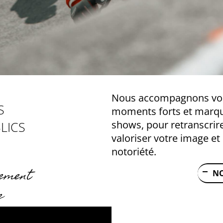
Nous accompagnons vos
S
moments forts et marqua
shows, pour retranscrir
LICS
valoriser votre image et
notoriété.
nement
N
e