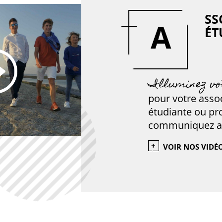
SS
A
ÉT
Illuminez vo
pour votre asso
étudiante ou pro
communiquez av
VOIR NOS VIDÉ