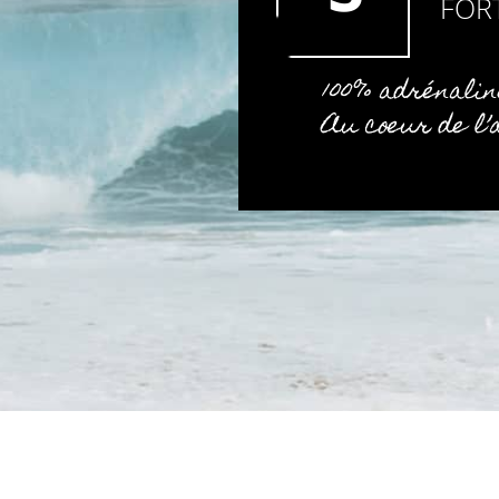
FOR
100% adrénalin
Au cœur de l’