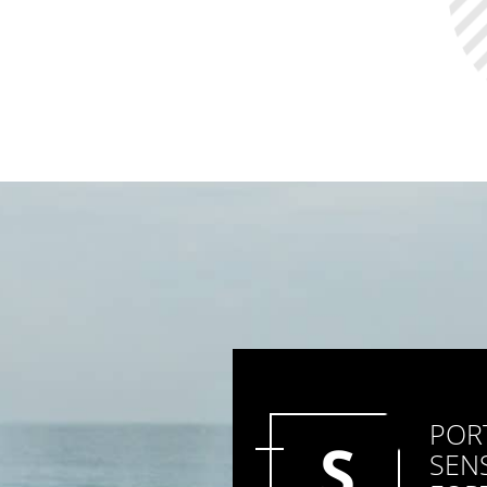
POR
S
SEN