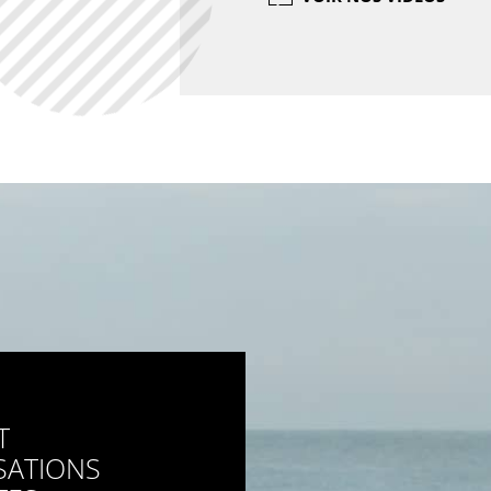
T
SATIONS