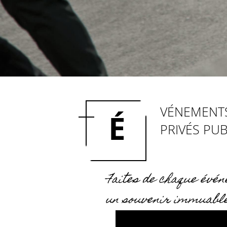
accueil
>
événement
VÉNEMENT
É
PRIVÉS PUB
Faites de chaque évé
un souvenir immuabl