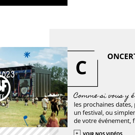
ONCERT
C
Comme si vous y ét
les prochaines dates,
un festival, ou simpl
de votre événement, f
VOIR NOS VIDÉOS