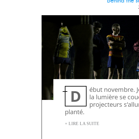
Behind the s
Début novembre. Je prends le van direction La Réole,
la lumière se co
projecteurs s’all
planté.
+ LIRE LA SUITE