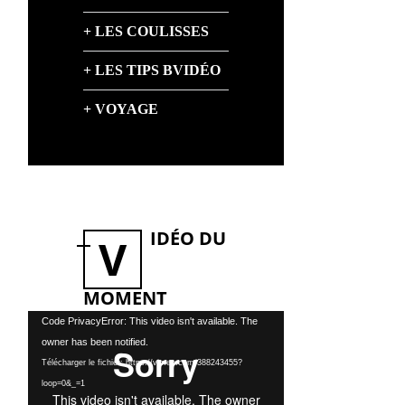
LES COULISSES
LES TIPS BVIDÉO
VOYAGE
IDÉO DU
V
MOMENT
Lecteur
Code PrivacyError: This video isn't available. The
vidéo
owner has been notified.
Télécharger le fichier: https://vimeo.com/388243455?
loop=0&_=1