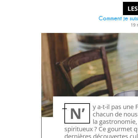
LES
Comment je sui
19 
N’y a-t-il pas une Fine Bouche qui sommeil en
chacun de nous
la gastronomie,
spiritueux ? Ce gourmet q
dernières découvertes cul