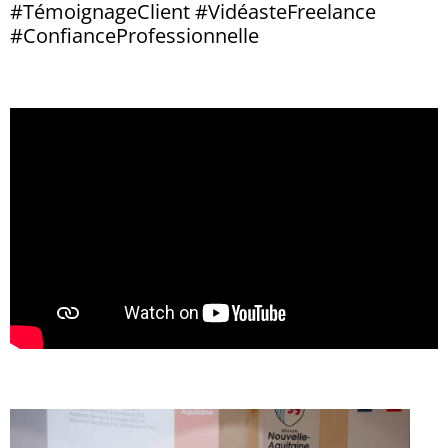
#TémoignageClient #VidéasteFreelance
#ConfianceProfessionnelle